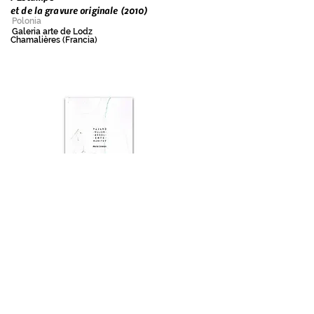
et de la gravure originale (2010)
Polonia
Galeria arte de Lodz
Chamalières (Francia)
Pájaro, mujer, árbol, ente y hábitat (2010)
Catálogo exposición individual
Centro cívico Ay. de Sagunto, Valencia