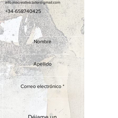
info.macreativa.taller@gmail.com
+34-658740425
Nombre
Apellido
Correo electrónico
Déjame un